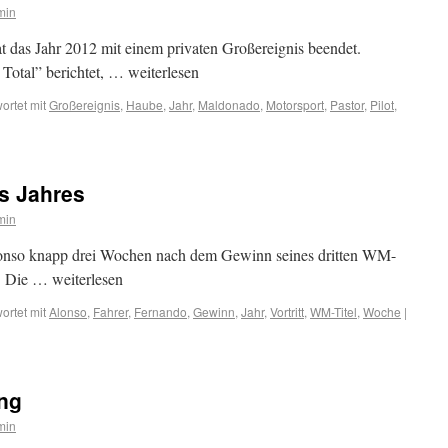
min
t das Jahr 2012 mit einem privaten Großereignis beendet.
Total” berichtet, … weiterlesen
ortet mit
Großereignis
,
Haube
,
Jahr
,
Maldonado
,
Motorsport
,
Pastor
,
Pilot
,
s Jahres
min
lonso knapp drei Wochen nach dem Gewinn seines dritten WM-
n. Die … weiterlesen
ortet mit
Alonso
,
Fahrer
,
Fernando
,
Gewinn
,
Jahr
,
Vortritt
,
WM-Titel
,
Woche
|
ung
min