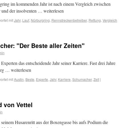
gring im kommenden Jahr ist nach einem Vergleich zwischen
 und der insolventen … weiterlesen
ortet mit
Jahr
,
Lauf
,
Nürburgring
,
Rennstreckenbetreiber
,
Rettung
,
Vergleich
er: "Der Beste aller Zeiten"
min
Experten das entscheidende Jahr seiner Karriere. Fast drei Jahre
erg … weiterlesen
ortet mit
Austin
,
Beste
,
Experte
,
Jahr
,
Karriere
,
Schumacher
,
Zeit
|
d von Vettel
in
t seinem Husarenritt aus der Boxengasse bis aufs Podium die