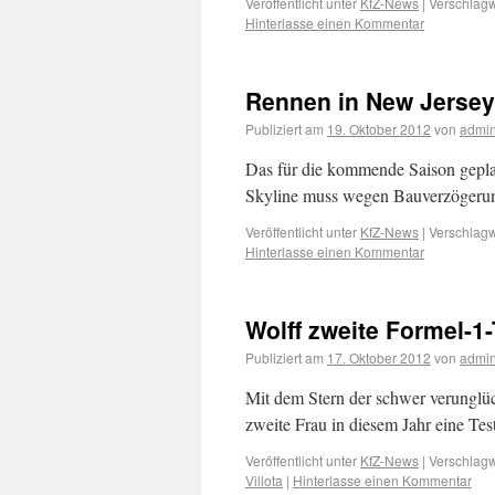
Veröffentlicht unter
KfZ-News
|
Verschlagw
Hinterlasse einen Kommentar
Rennen in New Jerse
Publiziert am
19. Oktober 2012
von
admi
Das für die kommende Saison gepl
Skyline muss wegen Bauverzögerun
Veröffentlicht unter
KfZ-News
|
Verschlagw
Hinterlasse einen Kommentar
Wolff zweite Formel-1-
Publiziert am
17. Oktober 2012
von
admi
Mit dem Stern der schwer verunglüc
zweite Frau in diesem Jahr eine Tes
Veröffentlicht unter
KfZ-News
|
Verschlagw
Villota
|
Hinterlasse einen Kommentar