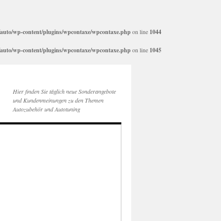
auto/wp-content/plugins/wpcontaxe/wpcontaxe.php
on line
1044
auto/wp-content/plugins/wpcontaxe/wpcontaxe.php
on line
1045
Hier finden Sie täglich neue Sonderangebote
und Kundenmeinungen zu den Themen
Autozubehör und Autotuning