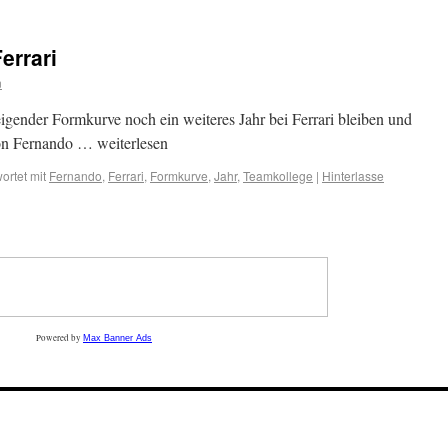
errari
n
eigender Formkurve noch ein weiteres Jahr bei Ferrari bleiben und
on Fernando … weiterlesen
ortet mit
Fernando
,
Ferrari
,
Formkurve
,
Jahr
,
Teamkollege
|
Hinterlasse
Powered by
Max Banner Ads