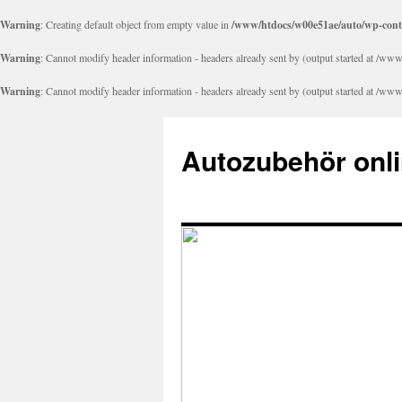
Warning
: Creating default object from empty value in
/www/htdocs/w00e51ae/auto/wp-cont
Warning
: Cannot modify header information - headers already sent by (output started at /
Warning
: Cannot modify header information - headers already sent by (output started at /
Autozubehör onli