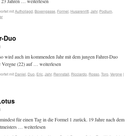
t 23 Jahren … weiterlesen
ortet mit
Aufholjagd
,
Boxengasse
,
Formel
,
Husarenritt
,
Jahr
,
Podium
,
ar
r-Duo
n
osso wird auch im kommenden Jahr mit dem jungen Fahrer-Duo
c Vergne (22) auf … weiterlesen
ortet mit
Daniel
,
Duo
,
Eric
,
Jahr
,
Rennstall
,
Ricciardo
,
Rosso
,
Toro
,
Vergne
|
Lotus
n
mindest für einen Tag in die Formel 1 zurück. 19 Jahre nach dem
tmeisters … weiterlesen