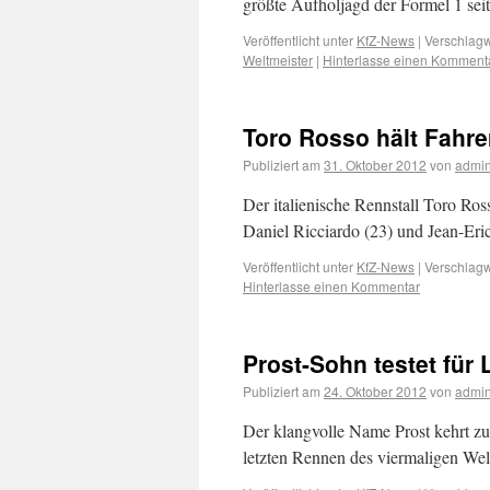
größte Aufholjagd der Formel 1 sei
Veröffentlicht unter
KfZ-News
|
Verschlagw
Weltmeister
|
Hinterlasse einen Komment
Toro Rosso hält Fahre
Publiziert am
31. Oktober 2012
von
admi
Der italienische Rennstall Toro R
Daniel Ricciardo (23) und Jean-Eri
Veröffentlicht unter
KfZ-News
|
Verschlagw
Hinterlasse einen Kommentar
Prost-Sohn testet für 
Publiziert am
24. Oktober 2012
von
admi
Der klangvolle Name Prost kehrt zu
letzten Rennen des viermaligen Wel