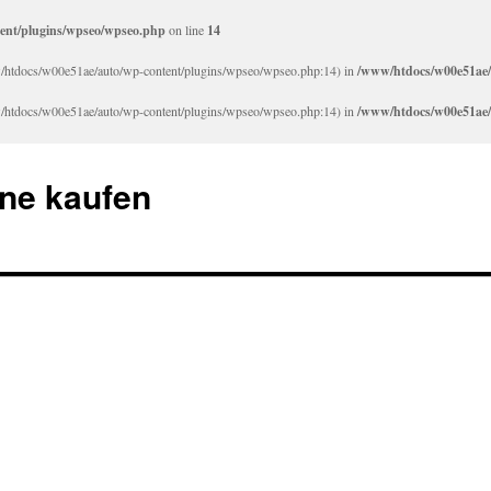
ent/plugins/wpseo/wpseo.php
on line
14
www/htdocs/w00e51ae/auto/wp-content/plugins/wpseo/wpseo.php:14) in
/www/htdocs/w00e51ae/
www/htdocs/w00e51ae/auto/wp-content/plugins/wpseo/wpseo.php:14) in
/www/htdocs/w00e51ae/
ne kaufen