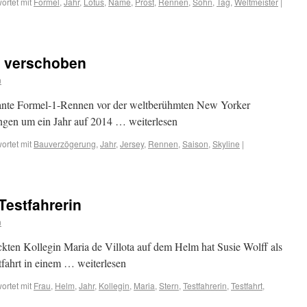
ortet mit
Formel
,
Jahr
,
Lotus
,
Name
,
Prost
,
Rennen
,
Sohn
,
Tag
,
Weltmeister
|
y verschoben
n
ante Formel-1-Rennen vor der weltberühmten New Yorker
gen um ein Jahr auf 2014 … weiterlesen
ortet mit
Bauverzögerung
,
Jahr
,
Jersey
,
Rennen
,
Saison
,
Skyline
|
Testfahrerin
n
kten Kollegin Maria de Villota auf dem Helm hat Susie Wolff als
tfahrt in einem … weiterlesen
ortet mit
Frau
,
Helm
,
Jahr
,
Kollegin
,
Maria
,
Stern
,
Testfahrerin
,
Testfahrt
,