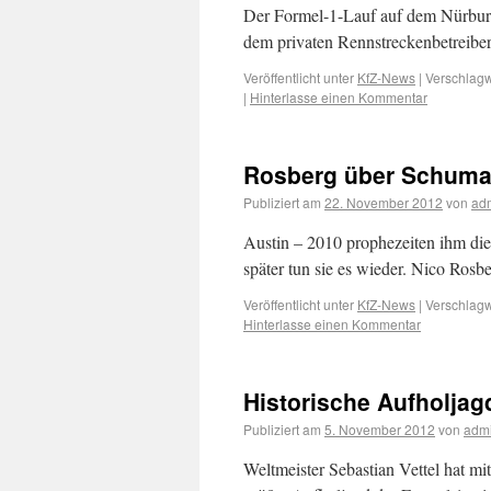
Der Formel-1-Lauf auf dem Nürbur
dem privaten Rennstreckenbetreiber
Veröffentlicht unter
KfZ-News
|
Verschlagw
|
Hinterlasse einen Kommentar
Rosberg über Schumach
Publiziert am
22. November 2012
von
ad
Austin – 2010 prophezeiten ihm die 
später tun sie es wieder. Nico Rosb
Veröffentlicht unter
KfZ-News
|
Verschlagw
Hinterlasse einen Kommentar
Historische Aufholjag
Publiziert am
5. November 2012
von
adm
Weltmeister Sebastian Vettel hat mi