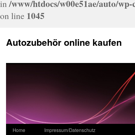
/www/htdocs/w00e51ae/auto/wp-c
in
1045
on line
Autozubehör online kaufen
Home
Impressum/Datenschutz