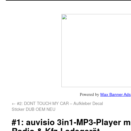
Powered by
Max Banner Ads
←
#2: DONT TOUCH MY CAR – Aufkleber Decal
Sticker DUB OEM NEU
#1: auvisio 3in1-MP3-Player mi
Radio & Kfz-Ladegerät