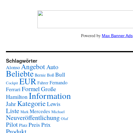
Powered by
Max Banner Ads
Schlagwörter
Angebot
Auto
Alonso
Beliebte
Bull
Boß
Bernie
EUR
Fernando
Fahrer
Cockpit
Formel
Große
Ferrari
Information
Hamilton
Kategorie
Jahr
Lewis
Liste
Mercedes
Mark
Michael
Neuveröffentlichung
Olaf
Pilot
Preis
Prix
Platz
Produkt