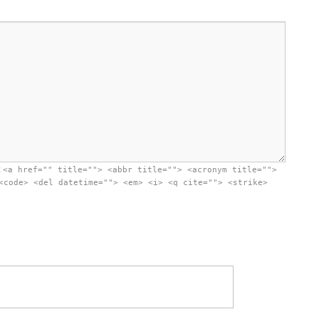
:
<a href="" title=""> <abbr title=""> <acronym title="">
<code> <del datetime=""> <em> <i> <q cite=""> <strike>