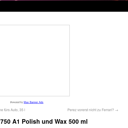
Powered by
Max Banner Ads
 fürs Auto, 35 l
Perez vorerst nicht zu Ferrari?
→
2750 A1 Polish und Wax 500 ml