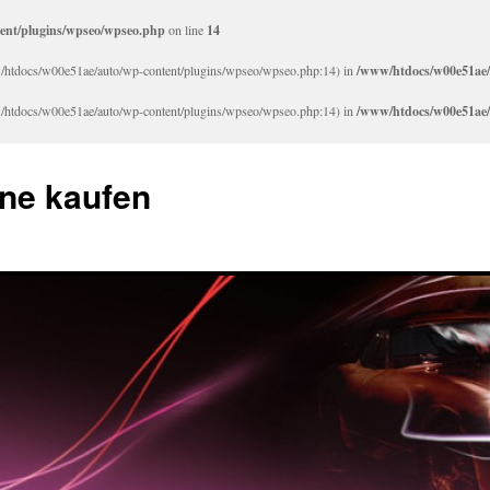
ent/plugins/wpseo/wpseo.php
on line
14
www/htdocs/w00e51ae/auto/wp-content/plugins/wpseo/wpseo.php:14) in
/www/htdocs/w00e51ae/
www/htdocs/w00e51ae/auto/wp-content/plugins/wpseo/wpseo.php:14) in
/www/htdocs/w00e51ae/
ne kaufen