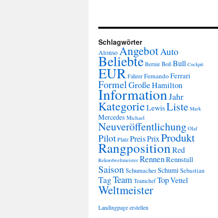
Schlagwörter
Angebot
Auto
Alonso
Beliebte
Bull
Boß
Bernie
Cockpit
EUR
Ferrari
Fernando
Fahrer
Formel
Große
Hamilton
Information
Jahr
Kategorie
Liste
Lewis
Mark
Mercedes
Michael
Neuveröffentlichung
Olaf
Produkt
Pilot
Preis
Prix
Platz
Rangposition
Red
Rennen
Rennstall
Rekordweltmeister
Saison
Schumi
Schumacher
Sebastian
Team
Tag
Top
Vettel
Teamchef
Weltmeister
Landingpage erstellen