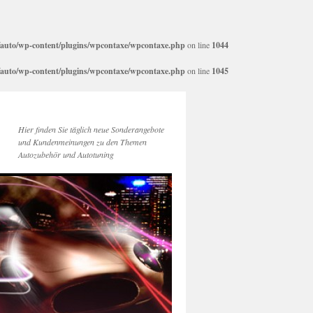
auto/wp-content/plugins/wpcontaxe/wpcontaxe.php
on line
1044
auto/wp-content/plugins/wpcontaxe/wpcontaxe.php
on line
1045
Hier finden Sie täglich neue Sonderangebote
und Kundenmeinungen zu den Themen
Autozubehör und Autotuning