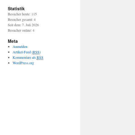
Statistik
Besucher heute: 115
Besucher gesamt: 4
Seit dem: 7. Juli 2026
Besucher online: 4
Meta
Anmelden
Artikel-Feed (
RSS
)
Kommentare als
RSS
WordPress.org