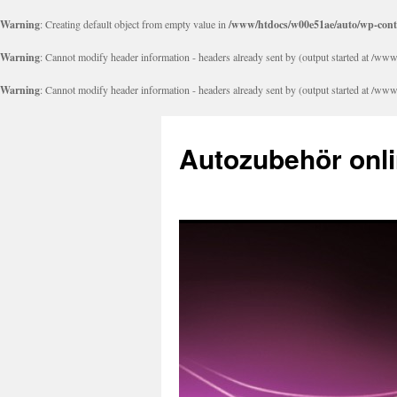
Warning
: Creating default object from empty value in
/www/htdocs/w00e51ae/auto/wp-cont
Warning
: Cannot modify header information - headers already sent by (output started at /
Warning
: Cannot modify header information - headers already sent by (output started at /
Autozubehör onli