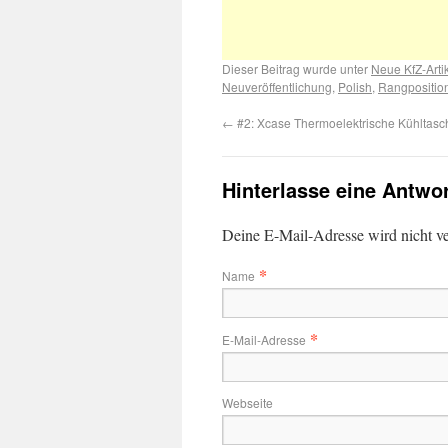
Dieser Beitrag wurde unter
Neue KfZ-Arti
Neuveröffentlichung
,
Polish
,
Rangpositio
←
#2: Xcase Thermoelektrische Kühltasche
Hinterlasse eine Antwo
Deine E-Mail-Adresse wird nicht ver
*
Name
*
E-Mail-Adresse
Webseite