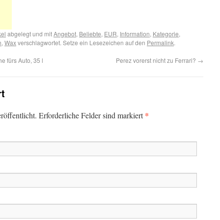
kel
abgelegt und mit
Angebot
,
Beliebte
,
EUR
,
Information
,
Kategorie
,
n
,
Wax
verschlagwortet. Setze ein Lesezeichen auf den
Permalink
.
 fürs Auto, 35 l
Perez vorerst nicht zu Ferrari?
→
rt
*
öffentlicht. Erforderliche Felder sind markiert