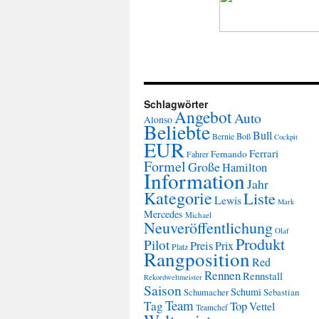
Schlagwörter
Angebot
Auto
Alonso
Beliebte
Bull
Boß
Bernie
Cockpit
EUR
Ferrari
Fernando
Fahrer
Formel
Große
Hamilton
Information
Jahr
Kategorie
Liste
Lewis
Mark
Mercedes
Michael
Neuveröffentlichung
Olaf
Produkt
Pilot
Preis
Prix
Platz
Rangposition
Red
Rennen
Rennstall
Rekordweltmeister
Saison
Schumi
Schumacher
Sebastian
Team
Tag
Top
Vettel
Teamchef