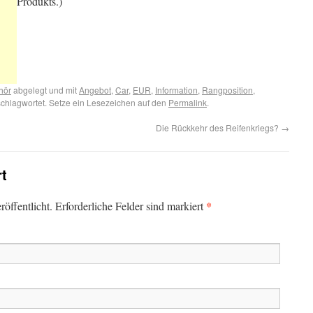
Produkts.)
hör
abgelegt und mit
Angebot
,
Car
,
EUR
,
Information
,
Rangposition
,
chlagwortet. Setze ein Lesezeichen auf den
Permalink
.
Die Rückkehr des Reifenkriegs?
→
rt
*
öffentlicht. Erforderliche Felder sind markiert