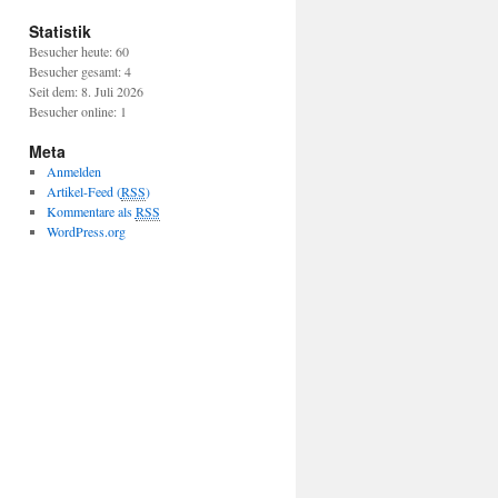
Statistik
Besucher heute: 60
Besucher gesamt: 4
Seit dem: 8. Juli 2026
Besucher online: 1
Meta
Anmelden
Artikel-Feed (
RSS
)
Kommentare als
RSS
WordPress.org