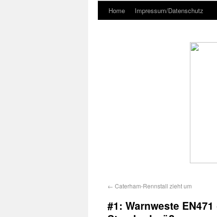
Home
Impressum/Datenschutz
←
Caterham-Rennstall zieht um
#1: Warnweste EN471 g