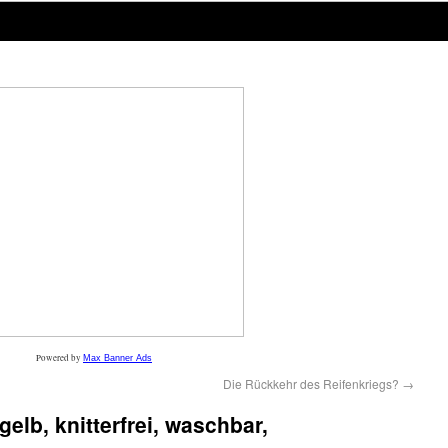
Powered by
Max Banner Ads
Die Rückkehr des Reifenkriegs?
→
elb, knitterfrei, waschbar,