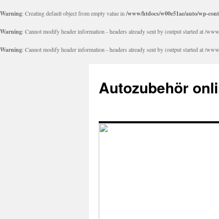
Warning
: Creating default object from empty value in
/www/htdocs/w00e51ae/auto/wp-cont
Warning
: Cannot modify header information - headers already sent by (output started at /
Warning
: Cannot modify header information - headers already sent by (output started at /
Autozubehör onli