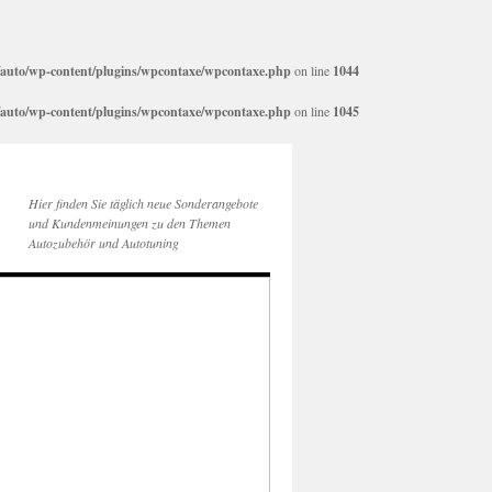
auto/wp-content/plugins/wpcontaxe/wpcontaxe.php
on line
1044
auto/wp-content/plugins/wpcontaxe/wpcontaxe.php
on line
1045
Hier finden Sie täglich neue Sonderangebote
und Kundenmeinungen zu den Themen
Autozubehör und Autotuning