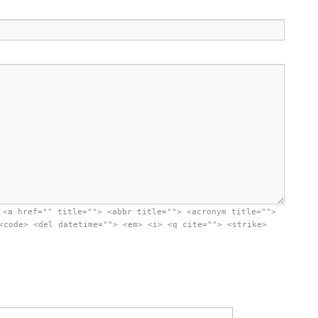
:
<a href="" title=""> <abbr title=""> <acronym title="">
<code> <del datetime=""> <em> <i> <q cite=""> <strike>