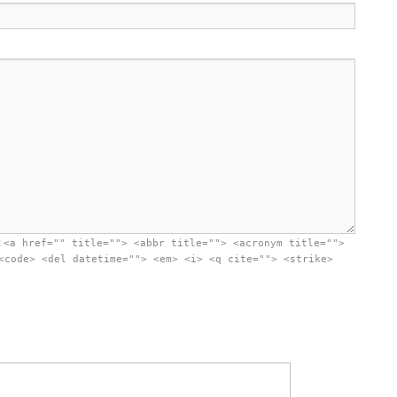
:
<a href="" title=""> <abbr title=""> <acronym title="">
<code> <del datetime=""> <em> <i> <q cite=""> <strike>