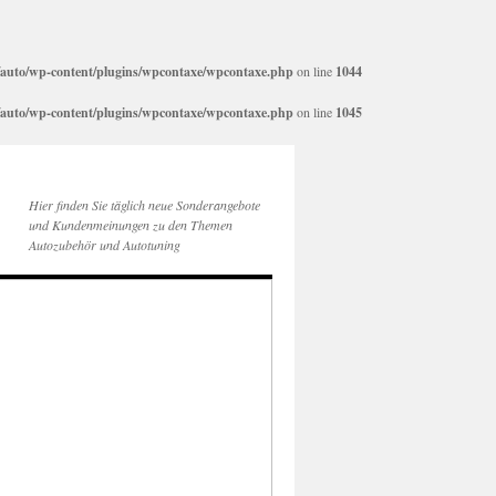
auto/wp-content/plugins/wpcontaxe/wpcontaxe.php
on line
1044
auto/wp-content/plugins/wpcontaxe/wpcontaxe.php
on line
1045
Hier finden Sie täglich neue Sonderangebote
und Kundenmeinungen zu den Themen
Autozubehör und Autotuning