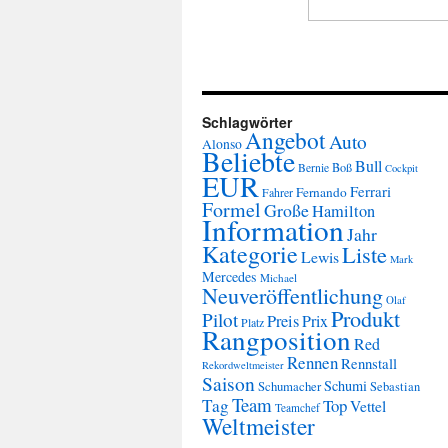
Schlagwörter
Angebot
Auto
Alonso
Beliebte
Bull
Boß
Bernie
Cockpit
EUR
Ferrari
Fernando
Fahrer
Formel
Große
Hamilton
Information
Jahr
Kategorie
Liste
Lewis
Mark
Mercedes
Michael
Neuveröffentlichung
Olaf
Produkt
Pilot
Preis
Prix
Platz
Rangposition
Red
Rennen
Rennstall
Rekordweltmeister
Saison
Schumi
Schumacher
Sebastian
Team
Tag
Top
Vettel
Teamchef
Weltmeister