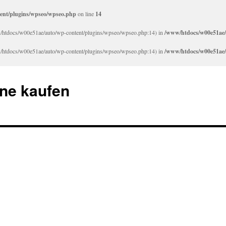
ent/plugins/wpseo/wpseo.php
on line
14
www/htdocs/w00e51ae/auto/wp-content/plugins/wpseo/wpseo.php:14) in
/www/htdocs/w00e51ae/
www/htdocs/w00e51ae/auto/wp-content/plugins/wpseo/wpseo.php:14) in
/www/htdocs/w00e51ae/
ne kaufen