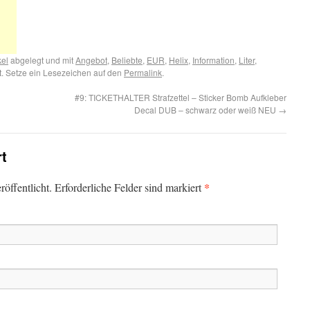
kel
abgelegt und mit
Angebot
,
Beliebte
,
EUR
,
Helix
,
Information
,
Liter
,
. Setze ein Lesezeichen auf den
Permalink
.
#9: TICKETHALTER Strafzettel – Sticker Bomb Aufkleber
Decal DUB – schwarz oder weiß NEU
→
rt
*
öffentlicht. Erforderliche Felder sind markiert