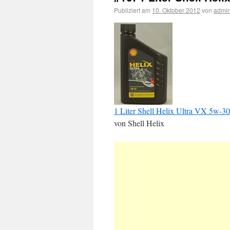
Publiziert am
10. Oktober 2012
von
admi
1 Liter Shell Helix Ultra VX 5w-3
von Shell Helix