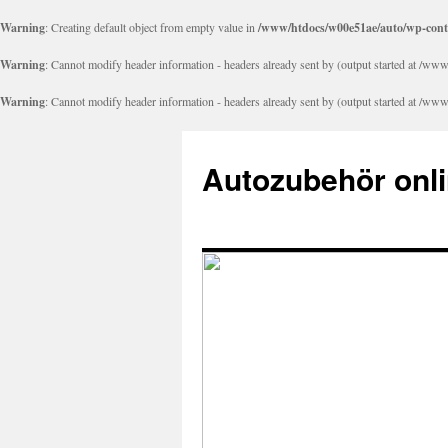
Warning
: Creating default object from empty value in
/www/htdocs/w00e51ae/auto/wp-cont
Warning
: Cannot modify header information - headers already sent by (output started at /
Warning
: Cannot modify header information - headers already sent by (output started at /
Autozubehör onli