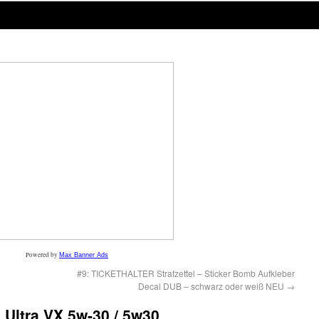
Powered by
Max Banner Ads
#9: TICKETHALTER Strafzettel – Sticker Bomb Aufkleber
Decal DUB – schwarz oder weiß NEU
→
x Ultra VX 5w-30 / 5w30