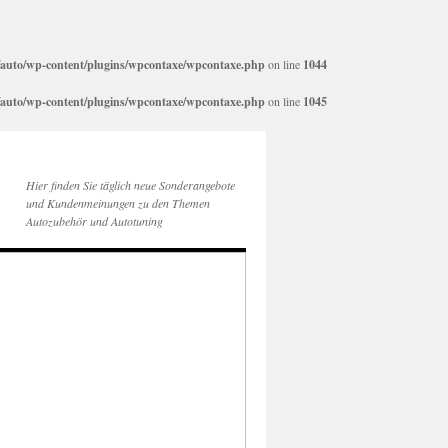
auto/wp-content/plugins/wpcontaxe/wpcontaxe.php
on line
1044
auto/wp-content/plugins/wpcontaxe/wpcontaxe.php
on line
1045
Hier finden Sie täglich neue Sonderangebote
und Kundenmeinungen zu den Themen
Autozubehör und Autotuning