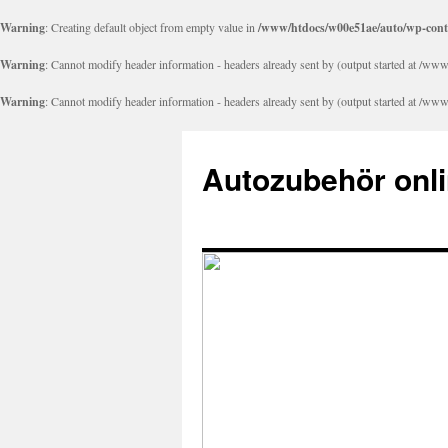
Warning
: Creating default object from empty value in
/www/htdocs/w00e51ae/auto/wp-cont
Warning
: Cannot modify header information - headers already sent by (output started at /
Warning
: Cannot modify header information - headers already sent by (output started at /
Autozubehör onli