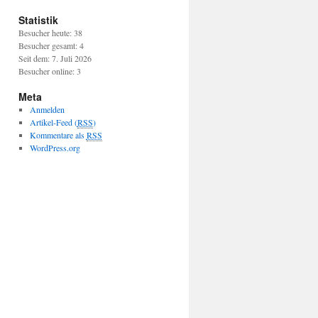
Statistik
Besucher heute: 38
Besucher gesamt: 4
Seit dem: 7. Juli 2026
Besucher online: 3
Meta
Anmelden
Artikel-Feed (
RSS
)
Kommentare als
RSS
WordPress.org