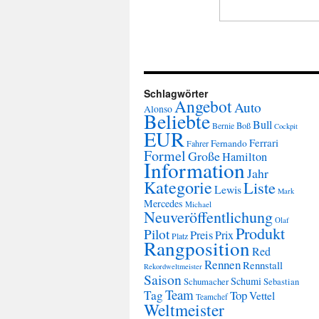
Schlagwörter
Angebot
Auto
Alonso
Beliebte
Bull
Boß
Bernie
Cockpit
EUR
Ferrari
Fernando
Fahrer
Formel
Große
Hamilton
Information
Jahr
Kategorie
Liste
Lewis
Mark
Mercedes
Michael
Neuveröffentlichung
Olaf
Produkt
Pilot
Preis
Prix
Platz
Rangposition
Red
Rennen
Rennstall
Rekordweltmeister
Saison
Schumi
Schumacher
Sebastian
Team
Tag
Top
Vettel
Teamchef
Weltmeister