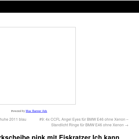
Powered by
Max Banner Ads
huhe 2011 blau
#9: 4x CCFL Angel Eyes für BMW E46 ohne Xenon –
Standlicht Ringe für BMW E46 ohne Xenon
→
rkscheibe pink mit Eiskratzer Ich kann