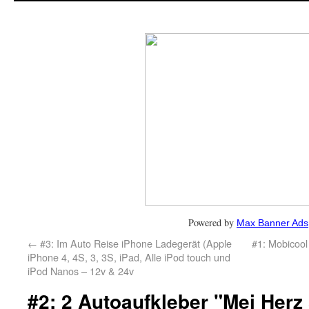
Powered by
Max Banner Ads
←
#3: Im Auto Reise iPhone Ladegerät (Apple
#1: Mobicoo
iPhone 4, 4S, 3, 3S, iPad, Alle iPod touch und
iPod Nanos – 12v & 24v
#2: 2 Autoaufkleber "Mei Herz