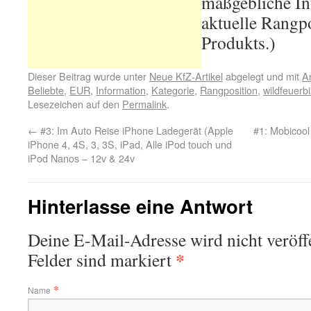
maßgebliche In
aktuelle Rangpo
Produkts.)
Dieser Beitrag wurde unter
Neue KfZ-Artikel
abgelegt und mit
A
Beliebte
,
EUR
,
Information
,
Kategorie
,
Rangposition
,
wildfeuerbi
Lesezeichen auf den
Permalink
.
←
#3: Im Auto Reise iPhone Ladegerät (Apple
#1: Mobicoo
iPhone 4, 4S, 3, 3S, iPad, Alle iPod touch und
iPod Nanos – 12v & 24v
Hinterlasse eine Antwort
Deine E-Mail-Adresse wird nicht veröffe
*
Felder sind markiert
*
Name