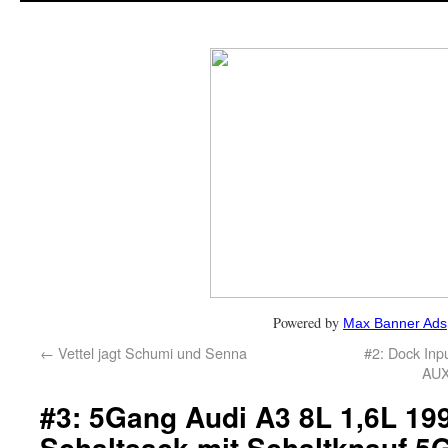
Powered by
Max Banner Ads
←
Vettel jagt Schumi und Senna
#2: Dock In
AUX
#3: 5Gang Audi A3 8L 1,6L 19
Schaltsack mit Schaltknauf 5