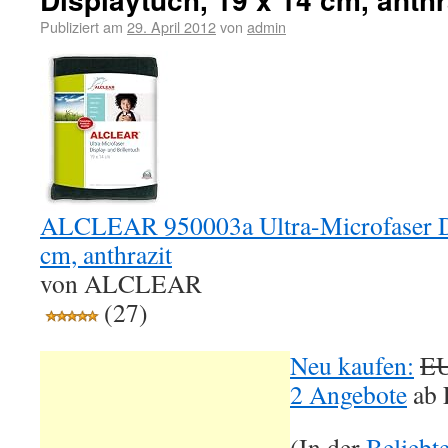
Publiziert am
29. April 2012
von
admin
ALCLEAR 950003a Ultra-Microfaser Di
cm, anthrazit
von ALCLEAR
(27)
Neu kaufen:
EU
2 Angebote
ab
(In der
Beliebt