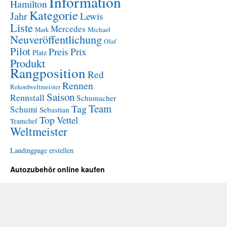
Information
Hamilton
Kategorie
Jahr
Lewis
Liste
Mercedes
Mark
Michael
Neuveröffentlichung
Olaf
Pilot
Preis
Prix
Platz
Produkt
Rangposition
Red
Rennen
Rekordweltmeister
Saison
Rennstall
Schumacher
Team
Tag
Schumi
Sebastian
Top
Vettel
Teamchef
Weltmeister
Landingpage erstellen
Autozubehör online kaufen