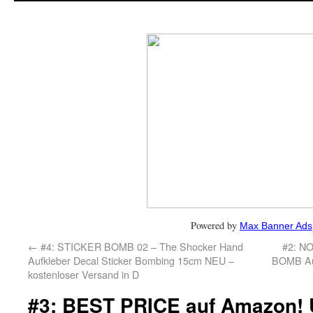
Powered by
Max Banner Ads
←
#4: STICKER BOMB 02 – The Shocker Hand
#2: N
Aufkleber Decal Sticker Bombing 15cm NEU –
BOMB Auf
kostenloser Versand in D
#3: BEST PRICE auf Amazon! 