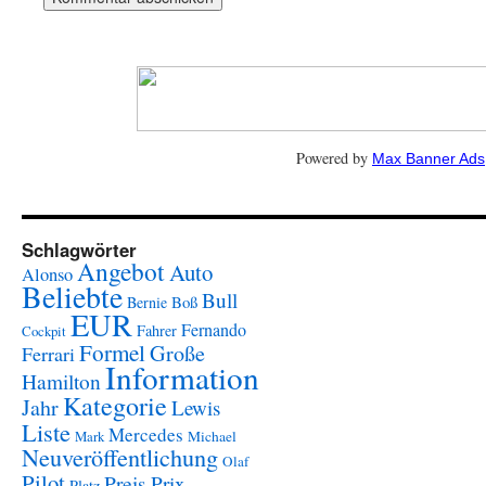
Powered by
Max Banner Ads
Schlagwörter
Angebot
Auto
Alonso
Beliebte
Bull
Boß
Bernie
EUR
Fernando
Fahrer
Cockpit
Formel
Große
Ferrari
Information
Hamilton
Kategorie
Jahr
Lewis
Liste
Mercedes
Mark
Michael
Neuveröffentlichung
Olaf
Pilot
Preis
Prix
Platz