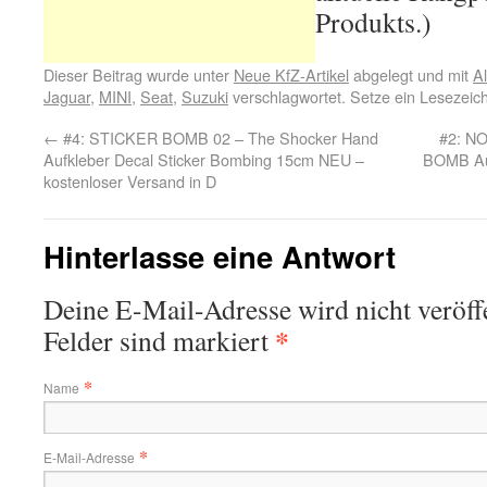
Produkts.)
Dieser Beitrag wurde unter
Neue KfZ-Artikel
abgelegt und mit
Al
Jaguar
,
MINI
,
Seat
,
Suzuki
verschlagwortet. Setze ein Lesezeic
←
#4: STICKER BOMB 02 – The Shocker Hand
#2: N
Aufkleber Decal Sticker Bombing 15cm NEU –
BOMB Auf
kostenloser Versand in D
Hinterlasse eine Antwort
Deine E-Mail-Adresse wird nicht veröffe
*
Felder sind markiert
*
Name
*
E-Mail-Adresse