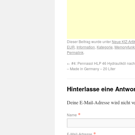
Dieser Beitrag wurde unter
Neue KfZ-Arti
EUR
,
Information
,
Kategorie
,
Memoryfunk
Permalink
.
←
#4: Pennasol HLP 46 Hydrauliköl nach
– Made in Germany – 20 Liter
Hinterlasse eine Antwo
Deine E-Mail-Adresse wird nicht ver
*
Name
*
E-Mail-Adresse