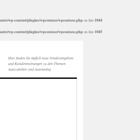
auto/wp-content/plugins/wpcontaxe/wpcontaxe.php
on line
1044
auto/wp-content/plugins/wpcontaxe/wpcontaxe.php
on line
1045
Hier finden Sie täglich neue Sonderangebote
und Kundenmeinungen zu den Themen
Autozubehör und Autotuning