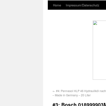
Home
Impressum/Datenschutz
←
#4: Pennasol HLP 46 Hydrauliköl nach
– Made in Germany – 20 Liter
#3: Bosch 018999903M