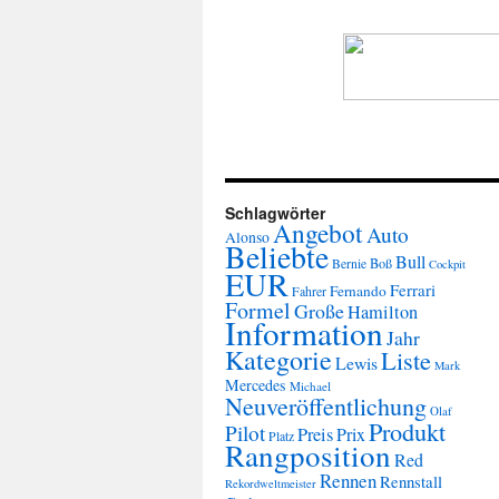
Schlagwörter
Angebot
Auto
Alonso
Beliebte
Bull
Boß
Bernie
Cockpit
EUR
Ferrari
Fernando
Fahrer
Formel
Große
Hamilton
Information
Jahr
Kategorie
Liste
Lewis
Mark
Mercedes
Michael
Neuveröffentlichung
Olaf
Produkt
Pilot
Preis
Prix
Platz
Rangposition
Red
Rennen
Rennstall
Rekordweltmeister