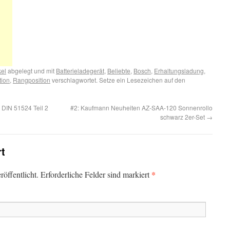
kel
abgelegt und mit
Batterieladegerät
,
Beliebte
,
Bosch
,
Erhaltungsladung
,
tion
,
Rangposition
verschlagwortet. Setze ein Lesezeichen auf den
 DIN 51524 Teil 2
#2: Kaufmann Neuheiten AZ-SAA-120 Sonnenrollo
schwarz 2er-Set
→
rt
*
öffentlicht. Erforderliche Felder sind markiert