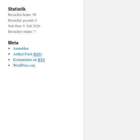
Statistik
Besucher heute: 98
Besucher gesamt: 6
Seit dem: 9. Juli 2026
Besucher online: 7
Meta
Anmelden
Artikel-Feed (
RSS
)
Kommentare als
RSS
WordPress.org