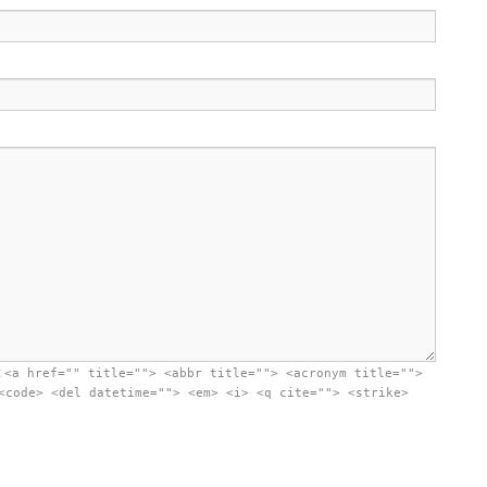
:
<a href="" title=""> <abbr title=""> <acronym title="">
<code> <del datetime=""> <em> <i> <q cite=""> <strike>