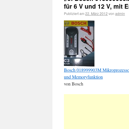
für 6 V und 12 V, mit
Publiziert am
22. März 2012
von
admin
Bosch 018999903M Mikroprozessor-B
und Memoryfunktion
von Bosch