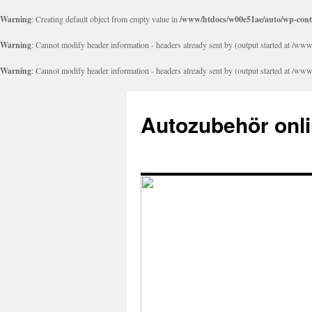
Warning
: Creating default object from empty value in
/www/htdocs/w00e51ae/auto/wp-cont
Warning
: Cannot modify header information - headers already sent by (output started at /
Warning
: Cannot modify header information - headers already sent by (output started at /
Autozubehör onli