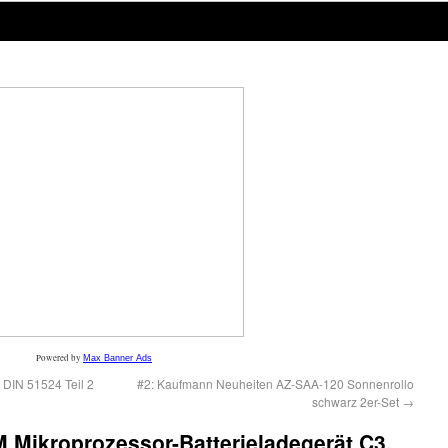
Powered by
Max Banner Ads
 DIN 51524 Teil 2
#2: Kaufmann Neuheiten AZ-SAA-120 Sonnenrollo
schwarz 2er-Set
→
 Mikroprozessor-Batterieladegerät C3,