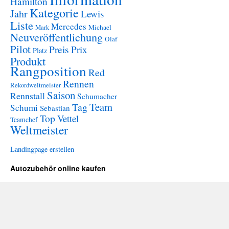
Hamilton
Kategorie
Jahr
Lewis
Liste
Mercedes
Mark
Michael
Neuveröffentlichung
Olaf
Pilot
Preis
Prix
Platz
Produkt
Rangposition
Red
Rennen
Rekordweltmeister
Saison
Rennstall
Schumacher
Team
Tag
Schumi
Sebastian
Top
Vettel
Teamchef
Weltmeister
Landingpage erstellen
Autozubehör online kaufen