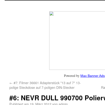
Powered by
Max Banner Ads
←
#7: Filmer 36661 Adapterstück "13 auf 7" 13-
polige Steckdose auf 7-poligen DIN-Stecker
Ra
#6: NEVR DULL 990700 Polier
Publiziert am
19. März 2012
von
admin