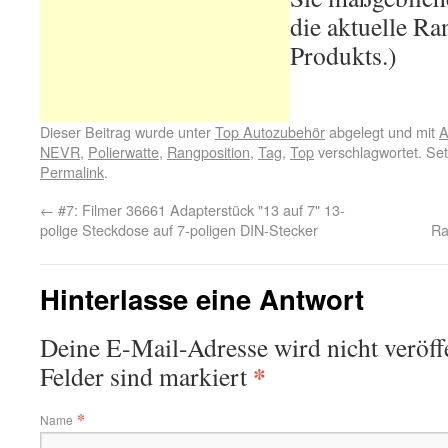
die aktuelle Ra
Produkts.)
Dieser Beitrag wurde unter
Top Autozubehör
abgelegt und mit
A
NEVR
,
Polierwatte
,
Rangposition
,
Tag
,
Top
verschlagwortet. Set
Permalink
.
←
#7: Filmer 36661 Adapterstück "13 auf 7" 13-
polige Steckdose auf 7-poligen DIN-Stecker
Ra
Hinterlasse eine Antwort
Deine E-Mail-Adresse wird nicht veröffe
*
Felder sind markiert
*
Name