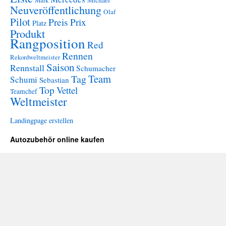
Mark
Michael
Neuveröffentlichung
Olaf
Pilot
Preis
Prix
Platz
Produkt
Rangposition
Red
Rennen
Rekordweltmeister
Saison
Rennstall
Schumacher
Team
Tag
Schumi
Sebastian
Top
Vettel
Teamchef
Weltmeister
Landingpage erstellen
Autozubehör online kaufen