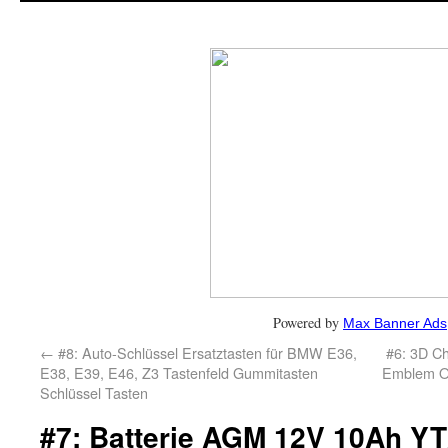
Powered by
Max Banner Ads
←
#8: Auto-Schlüssel Ersatztasten für BMW E36,
#6: 3D C
E38, E39, E46, Z3 Tastenfeld Gummitasten
Emblem 
Schlüssel Tasten
#7: Batterie AGM 12V 10Ah Y