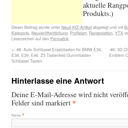
aktuelle Rangpo
Produkts.)
Dieser Beitrag wurde unter
Neue KfZ-Artikel
abgelegt und mit
Ba
Kategorie
,
Neuveröffentlichung
,
Profistart
,
Rangposition
,
YTX
ve
Lesezeichen auf den
Permalink
.
←
#8: Auto-Schlüssel Ersatztasten für BMW E36,
#6: 3D C
E38, E39, E46, Z3 Tastenfeld Gummitasten
Emblem 
Schlüssel Tasten
Hinterlasse eine Antwort
Deine E-Mail-Adresse wird nicht veröffe
*
Felder sind markiert
*
Name