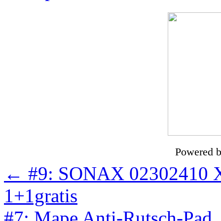
Powered 
←
#9: SONAX 02302410 Xt
1+1gratis
#7: Mape Anti-Rutsch-Pad