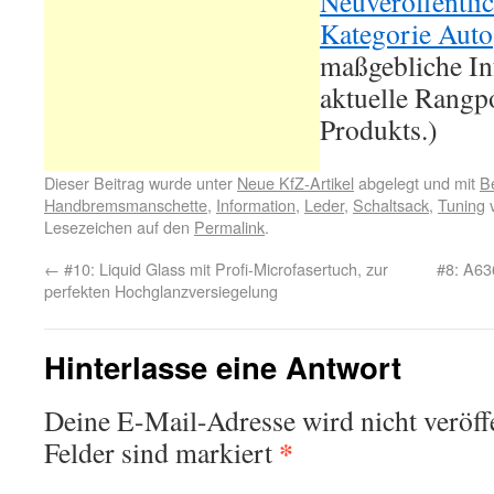
Neuveröffentli
Kategorie Auto
maßgebliche In
aktuelle Rangpo
Produkts.)
Dieser Beitrag wurde unter
Neue KfZ-Artikel
abgelegt und mit
Be
Handbremsmanschette
,
Information
,
Leder
,
Schaltsack
,
Tuning
v
Lesezeichen auf den
Permalink
.
←
#10: Liquid Glass mit Profi-Microfasertuch, zur
#8: A63
perfekten Hochglanzversiegelung
Hinterlasse eine Antwort
Deine E-Mail-Adresse wird nicht veröffe
*
Felder sind markiert