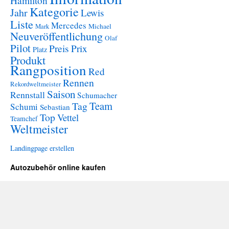
Hamilton
Kategorie
Jahr
Lewis
Liste
Mercedes
Mark
Michael
Neuveröffentlichung
Olaf
Pilot
Preis
Prix
Platz
Produkt
Rangposition
Red
Rennen
Rekordweltmeister
Saison
Rennstall
Schumacher
Team
Tag
Schumi
Sebastian
Top
Vettel
Teamchef
Weltmeister
Landingpage erstellen
Autozubehör online kaufen