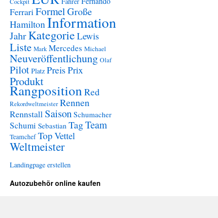
Fernando
Fahrer
Cockpit
Formel
Große
Ferrari
Information
Hamilton
Kategorie
Jahr
Lewis
Liste
Mercedes
Mark
Michael
Neuveröffentlichung
Olaf
Pilot
Preis
Prix
Platz
Produkt
Rangposition
Red
Rennen
Rekordweltmeister
Saison
Rennstall
Schumacher
Team
Tag
Schumi
Sebastian
Top
Vettel
Teamchef
Weltmeister
Landingpage erstellen
Autozubehör online kaufen