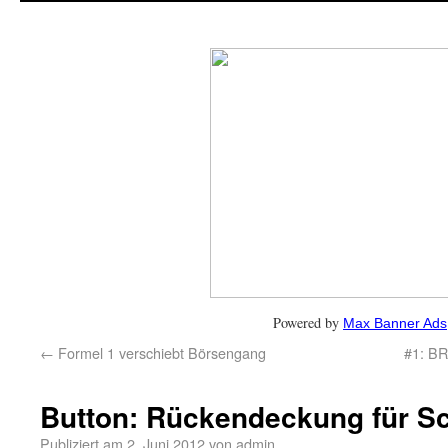
Powered by
Max Banner Ads
←
Formel 1 verschiebt Börsengang
#1: B
Button: Rückendeckung für S
Publiziert am
2. Juni 2012
von
admin