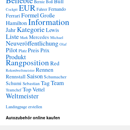
Beliebte
Bull
Boß
Bernie
EUR
Fernando
Fahrer
Cockpit
Formel
Große
Ferrari
Information
Hamilton
Kategorie
Jahr
Lewis
Liste
Mercedes
Mark
Michael
Neuveröffentlichung
Olaf
Pilot
Preis
Prix
Platz
Produkt
Rangposition
Red
Rennen
Rekordweltmeister
Saison
Rennstall
Schumacher
Team
Tag
Schumi
Sebastian
Top
Vettel
Teamchef
Weltmeister
Landingpage erstellen
Autozubehör online kaufen