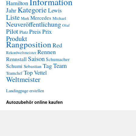
Information
Hamilton
Kategorie
Jahr
Lewis
Liste
Mercedes
Mark
Michael
Neuveröffentlichung
Olaf
Pilot
Preis
Prix
Platz
Produkt
Rangposition
Red
Rennen
Rekordweltmeister
Saison
Rennstall
Schumacher
Team
Tag
Schumi
Sebastian
Top
Vettel
Teamchef
Weltmeister
Landingpage erstellen
Autozubehör online kaufen