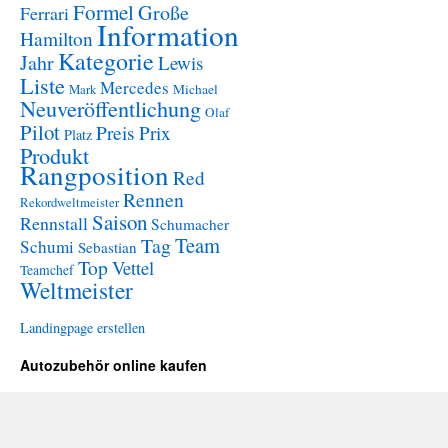
Formel
Große
Ferrari
Information
Hamilton
Kategorie
Jahr
Lewis
Liste
Mercedes
Mark
Michael
Neuveröffentlichung
Olaf
Pilot
Preis
Prix
Platz
Produkt
Rangposition
Red
Rennen
Rekordweltmeister
Saison
Rennstall
Schumacher
Team
Tag
Schumi
Sebastian
Top
Vettel
Teamchef
Weltmeister
Landingpage erstellen
Autozubehör online kaufen