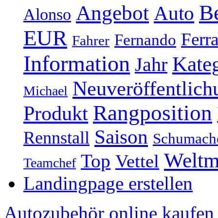
Be
Angebot
Auto
Alonso
EUR
Ferra
Fernando
Fahrer
Information
Kate
Jahr
Neuveröffentlich
Michael
Rangposition
Produkt
Saison
Rennstall
Schumach
Weltm
Top
Vettel
Teamchef
Landingpage erstellen
Autozubehör online kaufen