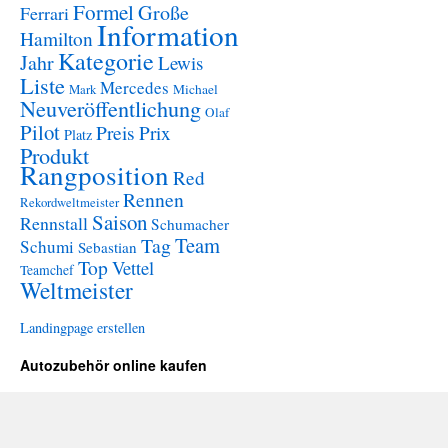
Formel
Große
Ferrari
Information
Hamilton
Kategorie
Jahr
Lewis
Liste
Mercedes
Mark
Michael
Neuveröffentlichung
Olaf
Pilot
Preis
Prix
Platz
Produkt
Rangposition
Red
Rennen
Rekordweltmeister
Saison
Rennstall
Schumacher
Team
Tag
Schumi
Sebastian
Top
Vettel
Teamchef
Weltmeister
Landingpage erstellen
Autozubehör online kaufen