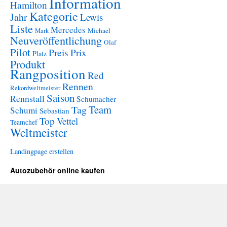
Information
Hamilton
Kategorie
Jahr
Lewis
Liste
Mercedes
Mark
Michael
Neuveröffentlichung
Olaf
Pilot
Preis
Prix
Platz
Produkt
Rangposition
Red
Rennen
Rekordweltmeister
Saison
Rennstall
Schumacher
Team
Tag
Schumi
Sebastian
Top
Vettel
Teamchef
Weltmeister
Landingpage erstellen
Autozubehör online kaufen