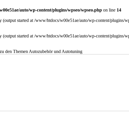
w00e51ae/auto/wp-content/plugins/wpseo/wpseo.php
on line
14
 by (output started at /www/htdocs/w00e51ae/auto/wp-content/plugins/
 by (output started at /www/htdocs/w00e51ae/auto/wp-content/plugins/
 zu den Themen Autozubehör und Autotuning