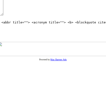
 <abbr title=""> <acronym title=""> <b> <blockquote cite
Powered by
Max Banner Ads