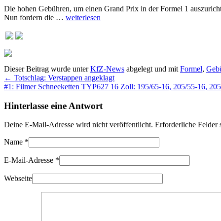
Die hohen Gebühren, um einen Grand Prix in der Formel 1 auszuricht
Nun fordern die …
weiterlesen
Dieser Beitrag wurde unter
KfZ-News
abgelegt und mit
Formel
,
Geb
←
Totschlag: Verstappen angeklagt
#1: Filmer Schneeketten TYP627 16 Zoll: 195/65-16, 205/55-16, 205
Hinterlasse eine Antwort
Deine E-Mail-Adresse wird nicht veröffentlicht. Erforderliche Felder
Name
*
E-Mail-Adresse
*
Webseite