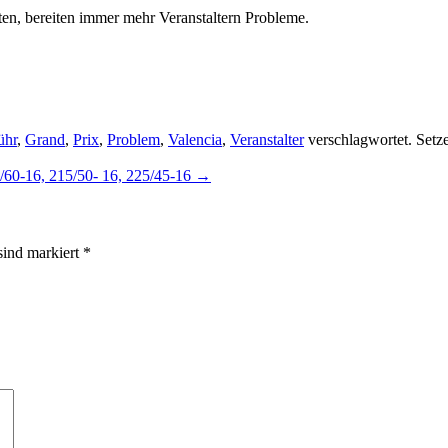
en, bereiten immer mehr Veranstaltern Probleme.
ühr
,
Grand
,
Prix
,
Problem
,
Valencia
,
Veranstalter
verschlagwortet. Setz
/60-16, 215/50- 16, 225/45-16
→
 sind markiert
*