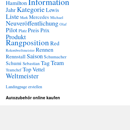
Information
Hamilton
Kategorie
Jahr
Lewis
Liste
Mercedes
Mark
Michael
Neuveröffentlichung
Olaf
Pilot
Preis
Prix
Platz
Produkt
Rangposition
Red
Rennen
Rekordweltmeister
Saison
Rennstall
Schumacher
Team
Tag
Schumi
Sebastian
Top
Vettel
Teamchef
Weltmeister
Landingpage erstellen
Autozubehör online kaufen