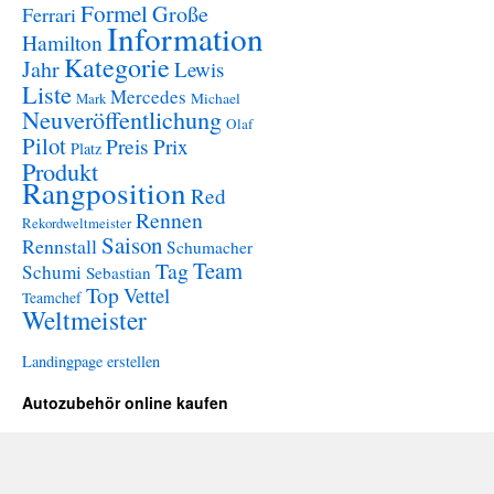
Formel
Große
Ferrari
Information
Hamilton
Kategorie
Jahr
Lewis
Liste
Mercedes
Mark
Michael
Neuveröffentlichung
Olaf
Pilot
Preis
Prix
Platz
Produkt
Rangposition
Red
Rennen
Rekordweltmeister
Saison
Rennstall
Schumacher
Team
Tag
Schumi
Sebastian
Top
Vettel
Teamchef
Weltmeister
Landingpage erstellen
Autozubehör online kaufen